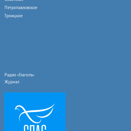
Петропавловское
Троицкое
Монашеская община
Православная школа
Музей
Фото/видео
Контакты
Радио «Глаголъ»
Журнал