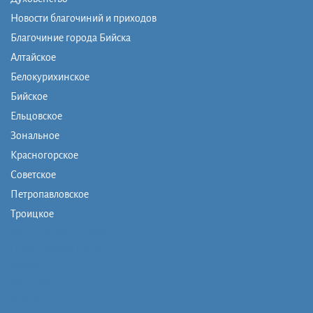
Новости благочиний и приходов
Благочиние города Бийска
Алтайское
Белокурихинское
Бийское
Ельцовское
Зональное
Красногорское
Советское
Петропавловское
Троицкое
Монашеская община
Православная школа
Музей
Фото/видео
Контакты