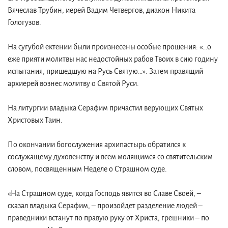
Вячеслав Трубин, иерей Вадим Четвергов, диакон Никита
Гологузов.
На сугубой ектении были произнесены особые прошения: «…о
еже прияти молитвы нас недостойных рабов Твоих в сию годину
испытания, пришедшую на Русь Святую…». Затем правящий
архиерей вознес молитву о Святой Руси.
На литургии владыка Серафим причастил верующих Святых
Христовых Таин.
По окончании богослужения архипастырь обратился к
сослужащему духовенству и всем молящимся со святительским
словом, посвященным Неделе о Страшном суде.
«На Страшном суде, когда Господь явится во Славе Своей, –
сказал владыка Серафим, – произойдет разделение людей –
праведники встанут по правую руку от Христа, грешники – по