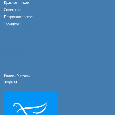
Красногорское
Советское
Петропавловское
Троицкое
Монашеская община
Православная школа
Музей
Фото/видео
Контакты
Радио «Глаголъ»
Журнал