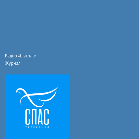
Монашеская община
Православная школа
Музей
Фото/видео
Контакты
Радио «Глаголъ»
Журнал