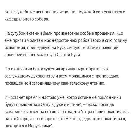
Богослужебные песнопения исполнил мужской хор Успенского
кафедрального собора.
На сугубой ектении были произнесены особые прошения: «…о
еже прияти молитвы нас недостойных рабов Твоих в сию годину
испытания, пришедшую на Русь Святую…». Затем правящий
архиерей вознес молитву о Святой Руси.
По окончании богослужения архипастырь обратился к
сослужащему духовенству и всем молящимся с проповедью,
посвященной сегодняшнему евангельскому чтению.
«"Настанет время и настало уже, когда истинные поклонники
будут поклоняться Отцу в духе и истине", – сказал Господь
самарянке в ответ на ее слова о том, что "отцы наши поклонялись
на этой горе, а вы говорите, что место, где должно поклоняться,
находится в Иерусалиме".