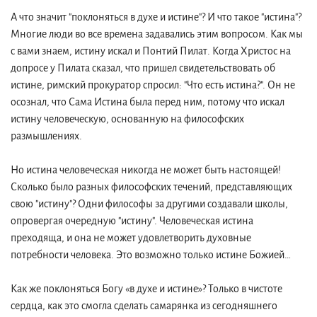
А что значит "поклоняться в духе и истине"? И что такое "истина"?
Многие люди во все времена задавались этим вопросом. Как мы
с вами знаем, истину искал и Понтий Пилат. Когда Христос на
допросе у Пилата сказал, что пришел свидетельствовать об
истине, римский прокуратор спросил: "Что есть истина?". Он не
осознал, что Сама Истина была перед ним, потому что искал
истину человеческую, основанную на философских
размышлениях.
Но истина человеческая никогда не может быть настоящей!
Сколько было разных философских течений, представляющих
свою "истину"? Одни философы за другими создавали школы,
опровергая очередную "истину". Человеческая истина
преходяща, и она не может удовлетворить духовные
потребности человека. Это возможно только истине Божией…
Как же поклоняться Богу «в духе и истине»? Только в чистоте
сердца, как это смогла сделать самарянка из сегодняшнего