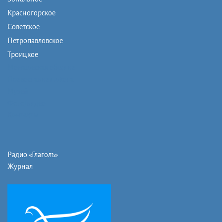
Красногорское
Советское
Петропавловское
Троицкое
Монашеская община
Православная школа
Музей
Фото/видео
Контакты
Радио «Глаголъ»
Журнал