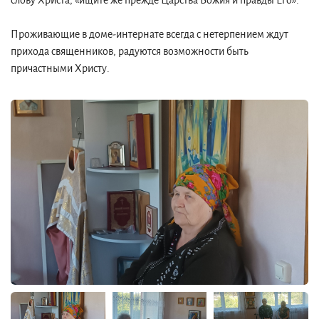
слову Христа, «ищите же прежде Царства Божия и правды Его».
Проживающие в доме-интернате всегда с нетерпением ждут
прихода священников, радуются возможности быть
причастными Христу.