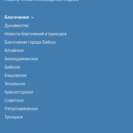
Благочиния
Духовенство
Новости благочиний и приходов
Благочиние города Бийска
Алтайское
Белокурихинское
Бийское
Ельцовское
Зональное
Красногорское
Советское
Петропавловское
Троицкое
Монашеская община
Православная школа