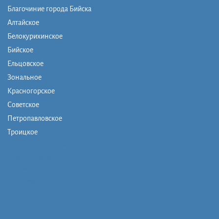
Благочиние города Бийска
Алтайское
Белокурихинское
Бийское
Ельцовское
Зональное
Красногорское
Советское
Петропавловское
Троицкое
Монашеская община
Православная школа
Музей
Фото/видео
Контакты