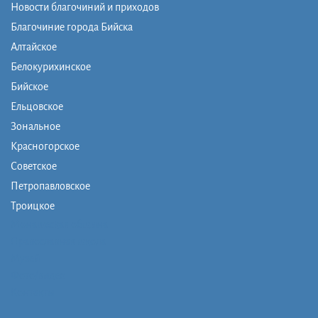
Новости благочиний и приходов
Благочиние города Бийска
Алтайское
Белокурихинское
Бийское
Ельцовское
Зональное
Красногорское
Советское
Петропавловское
Троицкое
Монашеская община
Православная школа
Музей
Фото/видео
Контакты