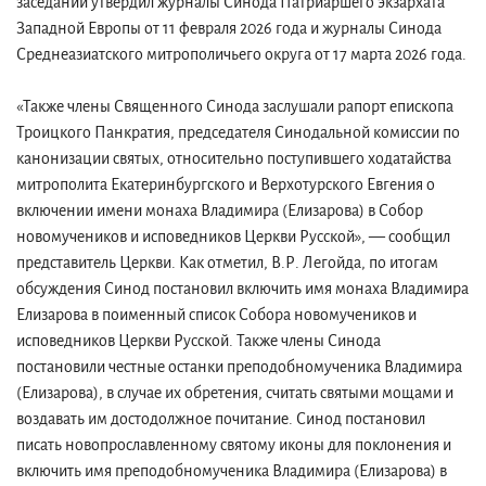
заседании утвердил журналы Синода Патриаршего экзархата
Западной Европы от 11 февраля 2026 года и журналы Синода
Среднеазиатского митрополичьего округа от 17 марта 2026 года.
«Также члены Священного Синода заслушали рапорт епископа
Троицкого Панкратия, председателя Синодальной комиссии по
канонизации святых, относительно поступившего ходатайства
митрополита Екатеринбургского и Верхотурского Евгения о
включении имени монаха Владимира (Елизарова) в Собор
новомучеников и исповедников Церкви Русской», — сообщил
представитель Церкви. Как отметил, В.Р. Легойда, по итогам
обсуждения Синод постановил включить имя монаха Владимира
Елизарова в поименный список Собора новомучеников и
исповедников Церкви Русской. Также члены Синода
постановили честные останки преподобномученика Владимира
(Елизарова), в случае их обретения, считать святыми мощами и
воздавать им достодолжное почитание. Синод постановил
писать новопрославленному святому иконы для поклонения и
включить имя преподобномученика Владимира (Елизарова) в