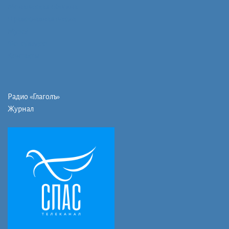
Монашеская община
Православная школа
Музей
Фото/видео
Контакты
Радио «Глаголъ»
Журнал