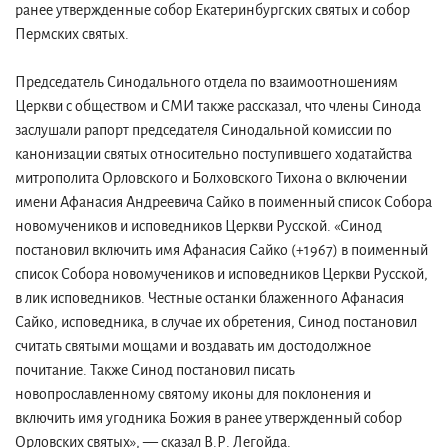
ранее утвержденные собор Екатеринбургских святых и собор
Пермских святых.
Председатель Синодального отдела по взаимоотношениям
Церкви с обществом и СМИ также рассказал, что члены Синода
заслушали рапорт председателя Синодальной комиссии по
канонизации святых относительно поступившего ходатайства
митрополита Орловского и Болховского Тихона о включении
имени Афанасия Андреевича Сайко в поименный список Собора
новомучеников и исповедников Церкви Русской. «Синод
постановил включить имя Афанасия Сайко (+1967) в поименный
список Собора новомучеников и исповедников Церкви Русской,
в лик исповедников. Честные останки блаженного Афанасия
Сайко, исповедника, в случае их обретения, Синод постановил
считать святыми мощами и воздавать им достодолжное
почитание. Также Синод постановил писать
новопрославленному святому иконы для поклонения и
включить имя угодника Божия в ранее утвержденный собор
Орловских святых», — сказал В.Р. Легойда.