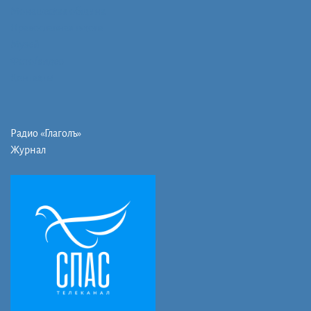
Монашеская община
Православная школа
Музей
Фото/видео
Контакты
Радио «Глаголъ»
Журнал