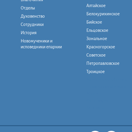
Алтайское
Отделы
Белокурихинское
Духовенство
Бийское
Сотрудники
Ельцовское
История
Зональное
Новомученики и
исповедники епархии
Красногорское
Советское
Петропавловское
Троицкое
Монашеская община
Православная школа
Музей
Фото/видео
Контакты