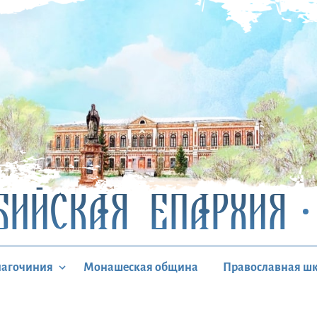
БИЙСКАЯ ЕПАРХИЯ
лагочиния
Монашеская община
Православная ш