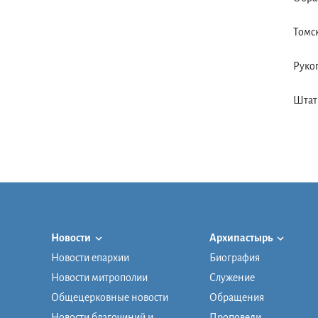
Томск
Рукоп
Штат
Новости
Архипастырь
Новости епархии
Биография
Новости митрополии
Служение
Общецерковные новости
Обращения
Новости благочиний и
Проповеди