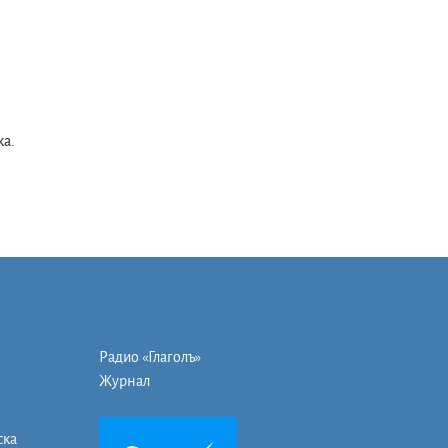
а.
Радио «Глаголъ»
Журнал
ска