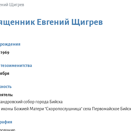
ений Щигрев
ященник Евгений Щигрев
 рождения
.1969
 тезоименитства
оября
ность
оятель:
сандровский собор города Бийска
 иконы Божией Матери "Скоропослушница" села Первомайское Бийск
рафия
зование: