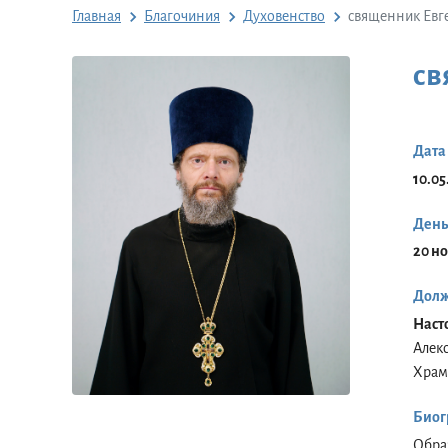
Главная
Благочиния
Духовенство
священник Евг
св
Дата
10.05
День
20 н
Долж
Наст
Алек
Храм
Биог
Обра