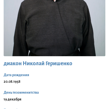
диакон Николай Геришенко
Дата рождения
20.08.1958
День тезоименитства
19 декабря