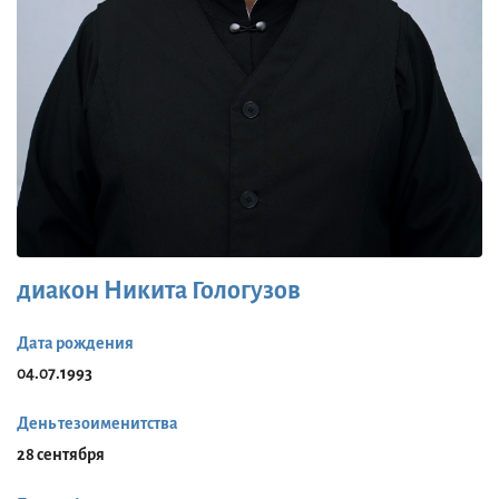
диакон Никита Гологузов
Дата рождения
04.07.1993
День тезоименитства
28 сентября