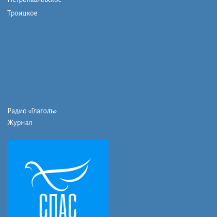
Троицкое
Монашеская община
Православная школа
Музей
Фото/видео
Контакты
Радио «Глаголъ»
Журнал