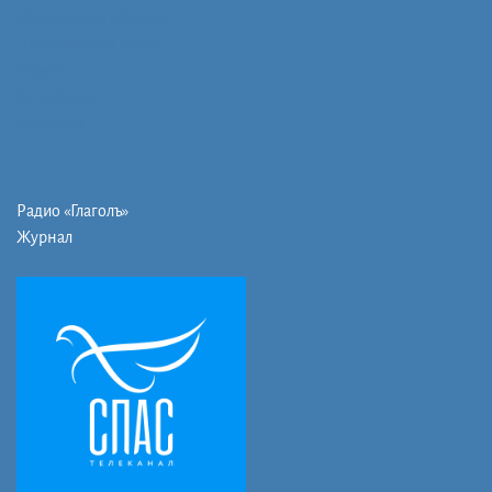
Монашеская община
Православная школа
Музей
Фото/видео
Контакты
Радио «Глаголъ»
Журнал