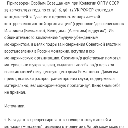
Приговорен Особым Совещанием при Коллегии ОГПУ СССР
29 августа 1927 года по ст. 58–6, 58–12 УК РСФСР к 10 годам
концлагерей за "участие в церковно-монархической
контрреволюционной организации" (групповое "дело епископов
Илариона (Бельского), Венедикта (Алентова) и других"). Из
обвинительного заключения: "Будучи убежденным
монархистом, в целях подрыва и свержения Советской власти и
восстановления в России монархии, вступил в к/р
монархическую организацию. Своими к/р действиями помогал
материально и укрывал лиц, выдававших себя в к/р целях за
великих князей несуществующего дома Романовых. Давая им
приют, всячески распространял про них слухи, поддерживал
материально, вел монархическую пропаганду". Виновным себя
не признал.
Источники:
1. База данных репрессированных священнослужителей и
монахов (монахинь), имевших отношение к Алтайскому краю по