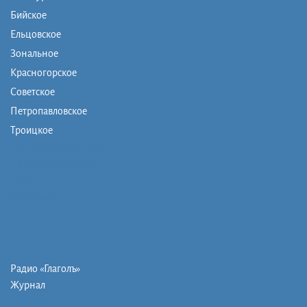
Бийское
Ельцовское
Зональное
Красногорское
Советское
Петропавловское
Троицкое
Монашеская община
Православная школа
Музей
Фото/видео
Контакты
Радио «Глаголъ»
Журнал