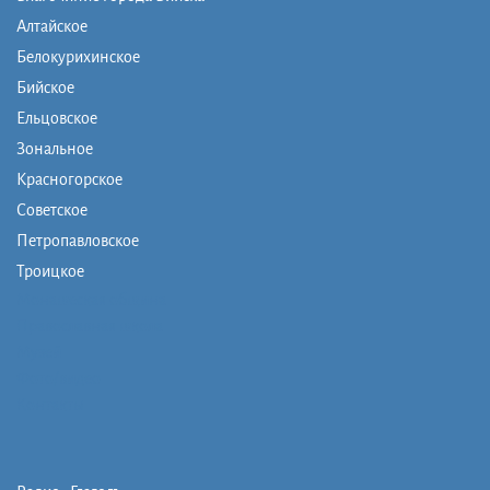
Алтайское
Белокурихинское
Бийское
Ельцовское
Зональное
Красногорское
Советское
Петропавловское
Троицкое
Монашеская община
Православная школа
Музей
Фото/видео
Контакты