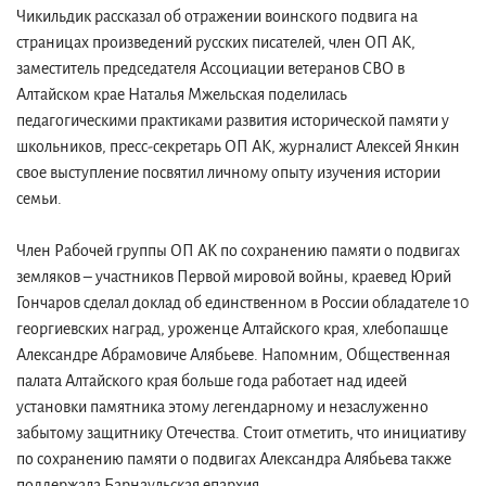
Чикильдик рассказал об отражении воинского подвига на
страницах произведений русских писателей, член ОП АК,
заместитель председателя Ассоциации ветеранов СВО в
Алтайском крае Наталья Мжельская поделилась
педагогическими практиками развития исторической памяти у
школьников, пресс-секретарь ОП АК, журналист Алексей Янкин
свое выступление посвятил личному опыту изучения истории
семьи.
Член Рабочей группы ОП АК по сохранению памяти о подвигах
земляков – участников Первой мировой войны, краевед Юрий
Гончаров сделал доклад об единственном в России обладателе 10
георгиевских наград, уроженце Алтайского края, хлебопашце
Александре Абрамовиче Алябьеве. Напомним, Общественная
палата Алтайского края больше года работает над идеей
установки памятника этому легендарному и незаслуженно
забытому защитнику Отечества. Стоит отметить, что инициативу
по сохранению памяти о подвигах Александра Алябьева также
поддержала Барнаульская епархия.